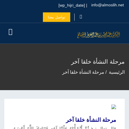
info@almoslih.net
| [wp_hijri_date]
تواصل معنا
مرحلة النشأة خلقا آخر
الرئيسية
مرحلة النشأة خلقا آخر
مرحلة النشأة خلقا آخر
قال تعالى: ﴿ ثُمَّ أَنْشَأْنَاهُ خَلْقًا آخَرَ فَتَبَارَكَ اللَّهُ أَحْسَنُ