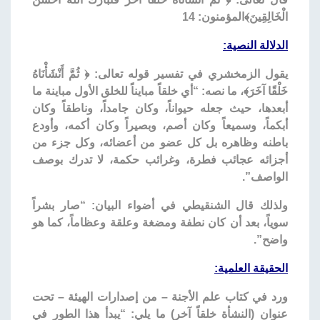
الْخَالِقِينَ﴾المؤمنون: 14
الدلالة النصية:
يقول الزمخشري في تفسير قوله تعالى: ﴿ ثُمَّ أَنْشَأْنَاهُ
خَلْقًا آخَرَ﴾، ما نصه: “أي خلقاً مبايناً للخلق الأول مباينة ما
أبعدها، حيث جعله حيواناً، وكان جامداً، وناطقاً وكان
أبكماً، وسميعاً وكان أصم، وبصيراً وكان أكمه، وأودع
باطنه وظاهره بل كل عضو من أعضائه، وكل جزء من
أجزائه عجائب فطرة، وغرائب حكمة، لا تدرك بوصف
الواصف”.
ولذلك قال الشنقيطي في أضواء البيان: “صار بشراً
سوياً، بعد أن كان نطفة ومضغة وعلقة وعظاماً، كما هو
واضح”.
الحقيقة العلمية:
ورد في كتاب علم الأجنة – من إصدارات الهيئة – تحت
عنوان (النشأة خلقاً آخر) ما يلي: “يبدأ هذا الطور في