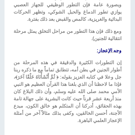
وبصورة عامة فإن التطور الوظيفي للجهاز العصبي
يوازي تطور الدماغ والحبل الشوكي، وتظهر الحركات
البدائية والغريزية، كالمص والقبض بعد ذلك بفترة.
ومع ذلك فإن هذا التطور من مراحل التخلق يمثل مرحلة
انتقالية للجنين).
وجه الإعجاز:
إن التطورات الكثيرة والدقيقة في هذه المرحلة من
أطوار الجنين في بطن أمه، تتطابق تماماً مع ما ذكره ربنا
جل وعلا في كتابه العزيز بقوله: ﴿ ثُمَّ أَنْشَأْنَاهُ خَلْقًا آخَرَ﴾،
فإذا ما لاحظنا أن الذي بلغنا هذا القرآن العظيم هو النبي
الأمي محمد صلى الله عليه وسلم، وأن ذلك البلاغ كان
منذ أربعة عشر قرناً حيث كانت البشرية على جهالة تامة
بهذه الحقائق، أدركنا أن المتكلم هو خالق الكون، مبدع
الأجنة، أحسن الخالقين، وكفى بذلك مثالاً آخر من أمثلة
الإعجاز العلمي الباهرة.