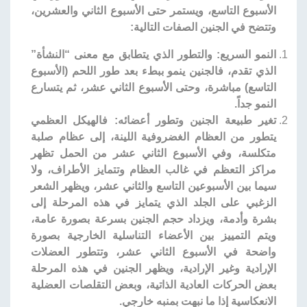
الأسبوع التاسع، ويستمر حتى الأسبوع الثاني والعشرين،
وتتضح في الجنين الصفات التالية:
النمو السريع: والتطور الذي يتطابق مع معنى “النشأة”
الذي تقدم، فالجنين ينمو ببطء بعد طور اللحم (الأسبوع
التاسع) مباشرة، وحتى الأسبوع الثاني عشر، ثم يتسارع
النمو جداً.
تغير طبيعة الجنين وتطور أعضائه: فالهيكل العظمي
يتطور من العظام الغضروفية اللينة، إلى عظام صلبة
متكلسة، وفي الأسبوع الثاني عشر من الحمل تظهر
مراكز التعظم في غالب العظام وتتمايز الأطراف، ولا
سيما بين الأسبوعين التاسع والثاني عشر، ويظهر الشعر
الزغبي على الجلد الذي يتمايز في هذه المرحلة إلى
بشرة وأدمة، ويزداد حجم الجنين بسرعة بصورة عامة،
ويتم التمييز بين الأعضاء التناسلية الخارجية بصورة
واضحة في الأسبوع الثاني عشر، وتتطور العضلات
الإرادية وغير الإرادية، ويظهر الجنين في هذه المرحلة
بعض الحركات العادية الذاتية، وبعض التقلصات العضلية
الانعكاسية إذا ما نبهت بمنبه خارجي.