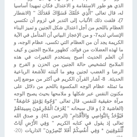
الذي هو طور الاستقامة و الاعتدال فكان تمهيدا أساسيا
له، قال تعالى “الَّذِي خَلَقَكَ فَسَوَّاكَ فَعَدَلَكَ ” (الانفطار
7)، فلفت ذلك الألباب إلى التدبر في لزوم أن تكتسي
العظام باللحم من أجل اعتدال شكل الجنين و تميز البناء
الإنساني لديه7- و من الإعجاز البياني أن المتأمل في الآية
الكريمة يجد أن من العظام التي تكسى، عظام الوجه، و
ما لهذه العضلات من فوائد، كظهور ملامح الجنين و كيف
أن العلم الحديث أصبح يستخدم التغيرات في هذه
الملامح لتشخيص حالة الجنين من الحزن و الفرح و
الرضا و الغضب لجنين وهو ما أثبتته للأشعة الرباعية
الحديثة. 8- أشار القرآن الكريم في أكثر من موضع إلى
ما تمثله عظام الوجه المكسوة باللحم من دلائل على
مكنون النفس عبر شكلها و ملامحها بحيث يصبح الوجه
مرآة حقيقية للنفس، قال تعالى “وُجُوهٌ يَوْمَئِذٍ خَاشِعَةٌ”
(الغاشية 2 ) و قال سبحانه ” يُعْرَفُ الْمُجْرِمُونَ بِسِيمَاهُمْ
فَيُؤْخَذُ بِالنَّوَاصِي وَالأأَقْدَامِ” (الرحمن 41). و صدق الله
تعالى إذ يقول في كتابه الكريم ” وَفِي الأَرْضِ آيَاتٌ
لِّلْمُوقِنِينَ * وَفِي أَنفُسِكُمْ أَفَلا تُبْصِرُونَ” الذاريات
(20-