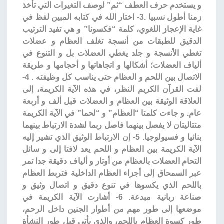
و يستخدم حرف العطف “ثم” لوصف التغيرات التي تأخذ
زمنا أطول نسبيا .3- اختار الله في كتابه المبين لفظ في
غاية الإعجاز اللغوي، كلمة “فكسونا” و هي تفيد الترتيب
الدقيق للطبقات من أنسجة تغلف العظام و عضلات
تغطي الأنسجة و جلد يغطي العضلات بل و التنوع في
ألياف العضلات؛ أشكالها و اتجاهاتها و أحجامها و طريقة
الاتصال بين اللحم و العظام حتى يناسب كل وظيفته . 4-
لفت القرآن الكريم النظر، في هذه الآية الكريمة، إلى
العلاقة الوثيقة بين العظام و العضلات قبل ألف و أربعة
عام. و جاءت كلمتا “العظام” و “لحما” في الآية الكريمة
متتاليتان لا يفصل بينهما فاصل ربما لشدة الارتباط بينهما
بنائيا و فسيولوجيا. 5- إن الارتباط الوثيق الذي تشير إليه
الآية الكريمة بين العظام و اللحم يعد لافتا إلى و سائل
التحام العضلات بالعظام من أوتار و ألياف دقيقة جدا تمر
عبر السمحاق إلى أجزاء العظام الداخلية فتربط العظام
باللحم الذي يكسوها في تنوع دقيق و اتصال وثيق و
صناعة ربانية مبدعة. 6- أشارت الآية الكريمة في
موضعها إلى طور مهم من أطوار الجنين داخل الرحم،
طور كسوة العظام باللحم، والذي يأتي قبل طور النشأة