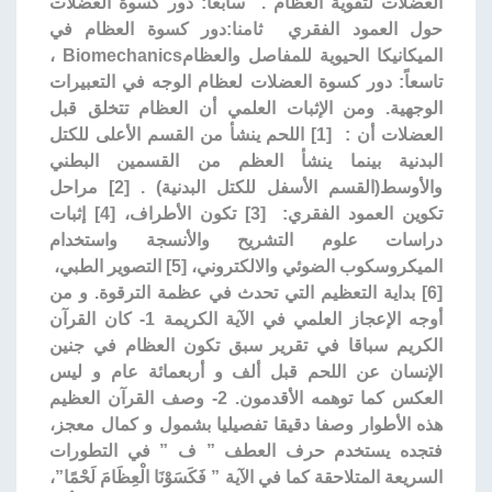
العضلات لتقوية العظام . سابعا: دور كسوة العضلات
حول العمود الفقري ثامنا:دور كسوة العظام في
الميكانيكا الحيوية للمفاصل والعظامBiomechanics ،
تاسعاً: دور كسوة العضلات لعظام الوجه في التعبيرات
الوجهية. ومن الإثبات العلمي أن العظام تتخلق قبل
العضلات أن : [1] اللحم ينشأ من القسم الأعلى للكتل
البدنية بينما ينشأ العظم من القسمين البطني
والأوسط(القسم الأسفل للكتل البدنية) . [2] مراحل
تكوين العمود الفقري: [3] تكون الأطراف، [4] إثبات
دراسات علوم التشريح والأنسجة واستخدام
الميكروسكوب الضوئي والالكتروني، [5] التصوير الطبي،
[6] بداية التعظيم التي تحدث في عظمة الترقوة. و من
أوجه الإعجاز العلمي في الآية الكريمة 1- كان القرآن
الكريم سباقا في تقرير سبق تكون العظام في جنين
الإنسان عن اللحم قبل ألف و أربعمائة عام و ليس
العكس كما توهمه الأقدمون. 2- وصف القرآن العظيم
هذه الأطوار وصفا دقيقا تفصيليا بشمول و كمال معجز،
فتجده يستخدم حرف العطف ” ف ” في التطورات
السريعة المتلاحقة كما في الآية ” فَكَسَوْنَا الْعِظَامَ لَحْمًا”،