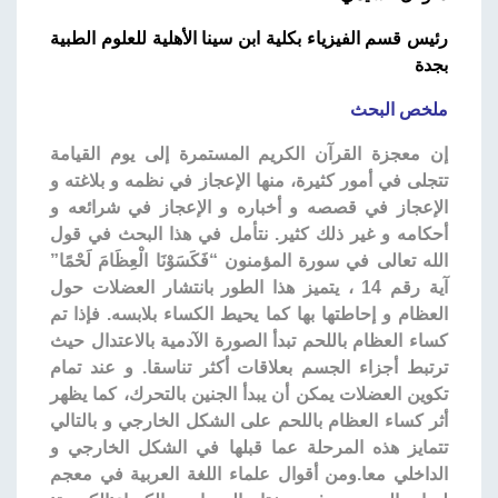
رئيس قسم الفيزياء بكلية ابن سينا الأهلية للعلوم الطبية
بجدة
ملخص البحث
إن معجزة القرآن الكريم المستمرة إلى يوم القيامة
تتجلى في أمور كثيرة، منها الإعجاز في نظمه و بلاغته و
الإعجاز في قصصه و أخباره و الإعجاز في شرائعه و
أحكامه و غير ذلك كثير. نتأمل في هذا البحث في قول
الله تعالى في سورة المؤمنون “فَكَسَوْنَا الْعِظَامَ لَحْمًا”
آية رقم 14 ، يتميز هذا الطور بانتشار العضلات حول
العظام و إحاطتها بها كما يحيط الكساء بلابسه. فإذا تم
كساء العظام باللحم تبدأ الصورة الآدمية بالاعتدال حيث
ترتبط أجزاء الجسم بعلاقات أكثر تناسقا. و عند تمام
تكوين العضلات يمكن أن يبدأ الجنين بالتحرك، كما يظهر
أثر كساء العظام باللحم على الشكل الخارجي و بالتالي
تتمايز هذه المرحلة عما قبلها في الشكل الخارجي و
الداخلي معا.ومن أقوال علماء اللغة العربية في معجم