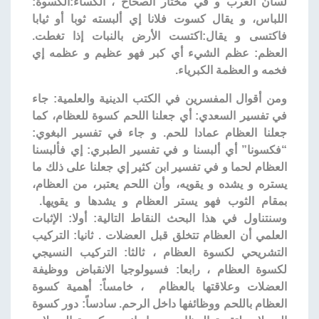
لسان العرب و في مختار الصحاح ، الكساء:الكسوة:
اللباس، و يقال كسوت فلانا إي ألبسته ثوبا أو ثيابا
فاكتسى و يقال:اكتست الأرض بالنبات إذا تغطت.
العظم: عظم الشيء أي كبر فهو عظيم و عظمه إي
فخمه و العظمة الكبرياء.
ومن أقوال المفسرين في الكتب الدينية والعلمية: جاء
في تفسير السعدي: أي جعلنا اللحم كسوة للعظام، كما
جعلنا العظام عمادا للحم. و جاء في تفسير البغوي:
“فكسونا” أي ألبسنا و في تفسير الطبري: إي فألبسنا
العظام لحما و في تفسير ابن كثير إي جعلنا على ذلك ما
يستره و يشده و يقويه، وأن اللحم يعتبر، من العظام،
بمقام الثوب فهو يستر العظام و يشدها و يقويها.
وسنتناول في هذا البحث النقاط التالية: أولا: الإثبات
العلمي أن العظام تتخلق قبل العضلات . ثانيا: التركيب
التشريحي لكسوة العظام ، ثالثا: التركيب النسيجي
لكسوة العظام ، رابعا: فسيولوجيا الانقباض ووظيفة
العضلات وعلاقتها بالعظام ، خامساً: أهمية كسوة
العظام باللحم ووظائفها داخل الرحم. سادساً: دور كسوة