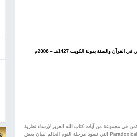
رآن والسنة بدولة الكويت 1427هـ – 2006م
من في مجموعة من آيات كتاب الله العزيز لإرساء نظرية
ش
إسلامية تفسّر ظاهرة النوم المتناقض Paradoxical Sleep التي تسود مرحلة النوم الحالم لبيان بعض