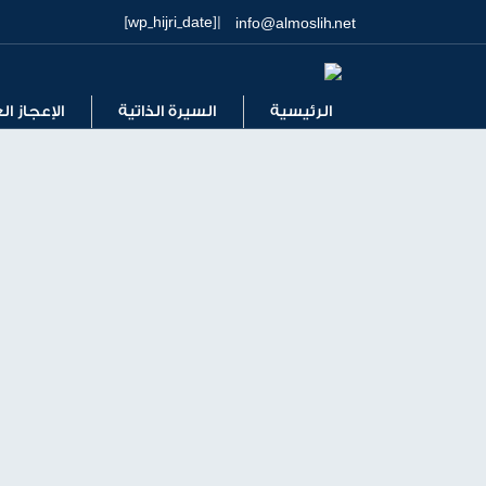
| [wp_hijri_date]
info@almoslih.net
الرئيسية
السيرة الذاتية
الإعجاز ا